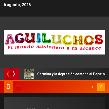
6 agosto, 2026
ndum»
Carmina y la depresión contada al Papa: su abrazo