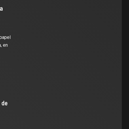
la
papel
, en
 de