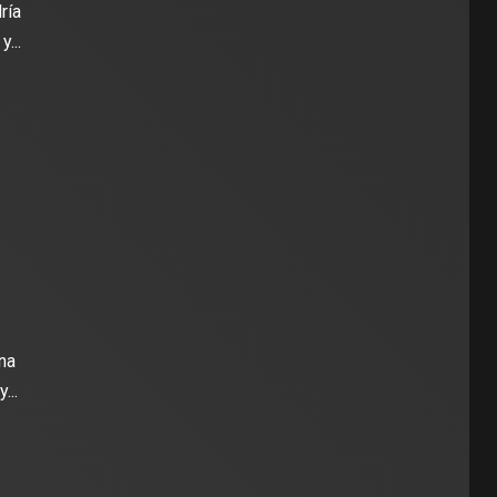
ría
...
na
...