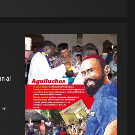
n al
 en
.