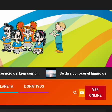
ien común
Se da a conocer el himno de la JMJ de Seúl: 
PLANETA
DONATIVOS
VER
ONLINE