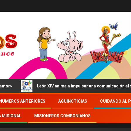
León XIV anima a impulsar una comunicación al servicio del b
NÚMEROS ANTERIORES
AGUINOTICIAS
CUIDANDO AL 
A MISIONAL
MISIONEROS COMBONIANOS