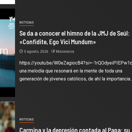
NOTICIAS
Se da a conocer el himno de la JMJ de Seúl:
«Confidite, Ego Vici Mundum»
3 agosto, 2026
Misioneros
https://youtu.be/W0eZagiocB4?si=-1rQOdyeiPIEPw1d
una melodía que resonará en la mente de toda una
generación de jóvenes católicos, de ahí la importancia..
NOTICIAS
Carmina y la depresión contada al Papa: su