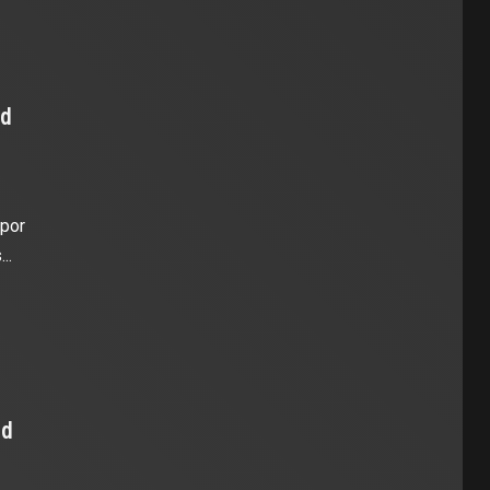
ad
por
..
ud