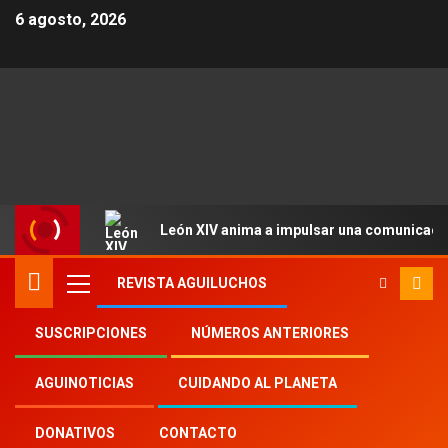
6 agosto, 2026
León XIV anima a impulsar una comunicació
REVISTA AGUILUCHOS
SUSCRIPCIONES
NÚMEROS ANTERIORES
Inicio
Aguinoticias
Cancun
AGUINOTICIAS
CUIDANDO AL PLANETA
DONATIVOS
CONTACTO