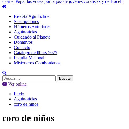
Con el Papa, las voces por la paz de jóvenes coralistas y de Bocelli
Menú
principal
Revista Aguiluchos
Suscripciones
Números Anteriores
Aguinoticias
Cuidando al Planeta
Donativos
Contacto
Catálogo de libros 2025
Esquila Misional
Misioneros Combonianos
Buscar:
Ver online
Inicio
Aguinoticias
coro de niños
coro de niños