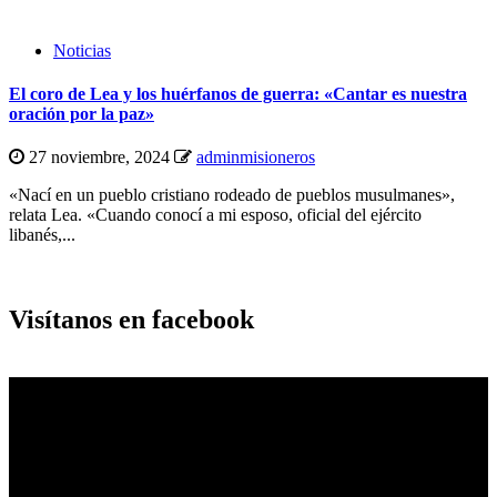
Noticias
El coro de Lea y los huérfanos de guerra: «Cantar es nuestra
oración por la paz»
27 noviembre, 2024
adminmisioneros
«Nací en un pueblo cristiano rodeado de pueblos musulmanes»,
relata Lea. «Cuando conocí a mi esposo, oficial del ejército
libanés,...
Visítanos en facebook