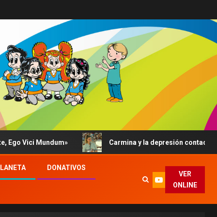
go Vici Mundum»
Carmina y la depresión contada al Papa:
PLANETA
DONATIVOS
VER
ONLINE