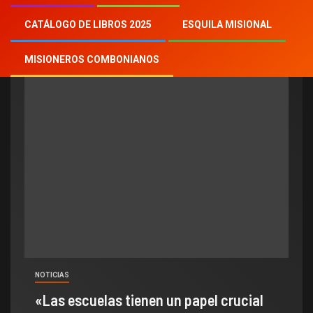
Mons. Ettore Balestrero
CATÁLOGO DE LIBROS 2025
ESQUILA MISIONAL
MISIONEROS COMBONIANOS
NOTICIAS
«Las escuelas tienen un papel crucial