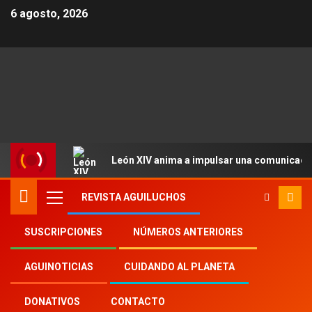
6 agosto, 2026
León XIV anima a impulsar una comunicació
REVISTA AGUILUCHOS
SUSCRIPCIONES
NÚMEROS ANTERIORES
Inicio
Aguinoticias
Mons. Ettore Balestrero
AGUINOTICIAS
CUIDANDO AL PLANETA
DONATIVOS
CONTACTO