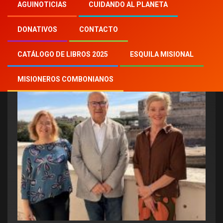
Inicio
Aguinoticias
OIEC
AGUINOTICIAS
CUIDANDO AL PLANETA
DONATIVOS
CONTACTO
OIEC
CATÁLOGO DE LIBROS 2025
ESQUILA MISIONAL
MISIONEROS COMBONIANOS