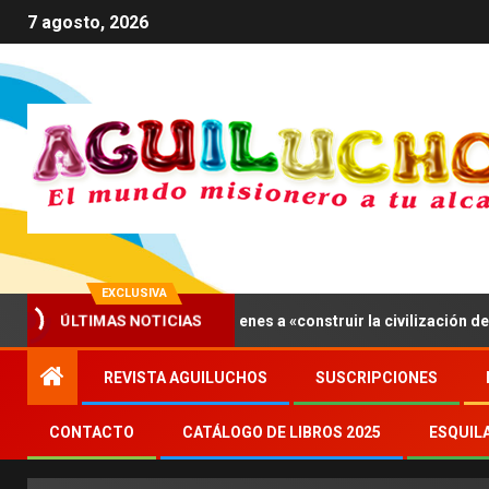
7 agosto, 2026
EXCLUSIVA
ÚLTIMAS NOTICIAS
ís, León XIV invita a los jóvenes a «construir la civilización del amo
REVISTA AGUILUCHOS
SUSCRIPCIONES
CONTACTO
CATÁLOGO DE LIBROS 2025
ESQUIL