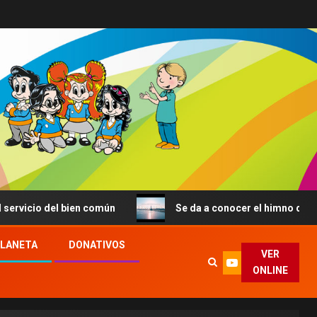
cio del bien común
Se da a conocer el himno de la JMJ 
PLANETA
DONATIVOS
VER
ONLINE