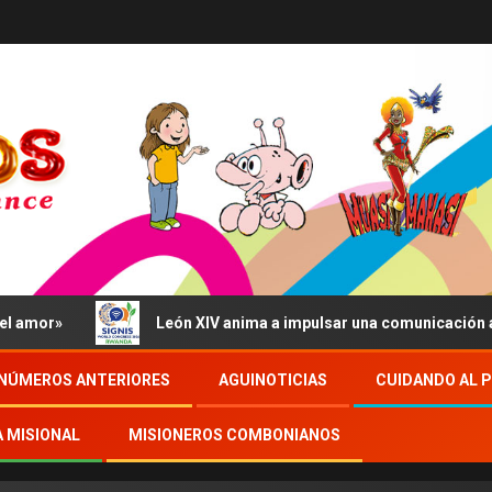
or»
León XIV anima a impulsar una comunicación al serv
NÚMEROS ANTERIORES
AGUINOTICIAS
CUIDANDO AL 
A MISIONAL
MISIONEROS COMBONIANOS