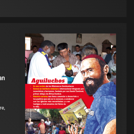
an
re,