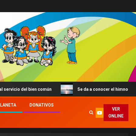
icio del bien común
Se da a conocer el himno de la JMJ
PLANETA
DONATIVOS
VER
ONLINE