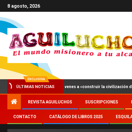
8 agosto, 2026
EXCLUSIVA
ÚLTIMAS NOTICIAS
Asís, León XIV invita a los jóvenes a «construir la civilización del am
REVISTA AGUILUCHOS
SUSCRIPCIONES
CONTACTO
CATÁLOGO DE LIBROS 2025
ESQUIL