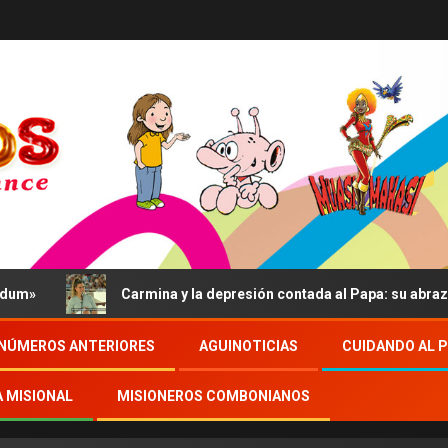
Carmina y la depresión contada al Papa: su abrazo, un
NÚMEROS ANTERIORES
AGUINOTICIAS
CUIDANDO AL 
A MISIONAL
MISIONEROS COMBONIANOS