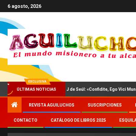
6 agosto, 2026
EXCLUSIVA
ÚLTIMAS NOTICIAS
a conocer el himno de la JMJ de Seúl: «Confidite, Ego Vici Mundum»
REVISTA AGUILUCHOS
SUSCRIPCIONES
CONTACTO
CATÁLOGO DE LIBROS 2025
ESQUIL