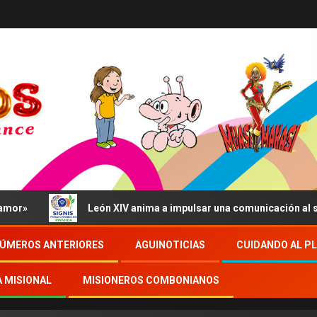
León XIV anima a impulsar una comunicación al servicio d
ÚMEROS ANTERIORES
AGUINOTICIAS
CUIDANDO AL P
A MISIONAL
MISIONEROS COMBONIANOS