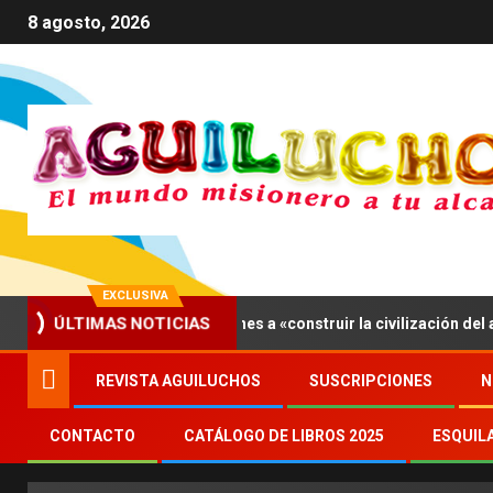
8 agosto, 2026
EXCLUSIVA
eón XIV invita a los jóvenes a «construir la civilización del amor»
ÚLTIMAS NOTICIAS
REVISTA AGUILUCHOS
SUSCRIPCIONES
N
CONTACTO
CATÁLOGO DE LIBROS 2025
ESQUIL