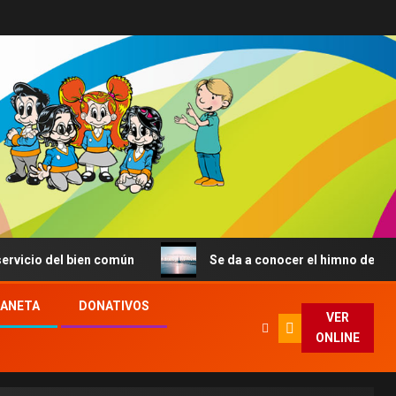
el bien común
Se da a conocer el himno de la JMJ de Se
LANETA
DONATIVOS
VER
ONLINE