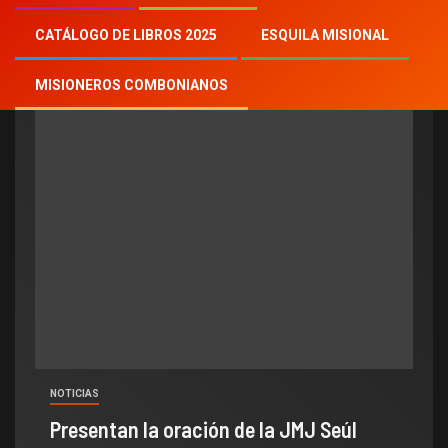
Día:
26 noviembre, 2025
CATÁLOGO DE LIBROS 2025
ESQUILA MISIONAL
MISIONEROS COMBONIANOS
NOTICIAS
Presentan la oración de la JMJ Seúl