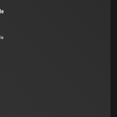
de
la