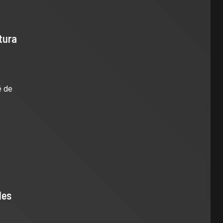
tura
é de
les