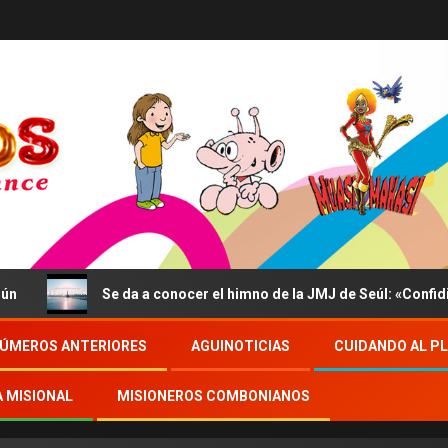
Se da a conocer el himno de la JMJ de Seúl: «Confidite, Ego Vici
ÚMEROS ANTERIORES
AGUINOTICIAS
CUIDANDO AL P
A MISIONAL
MISIONEROS COMBONIANOS