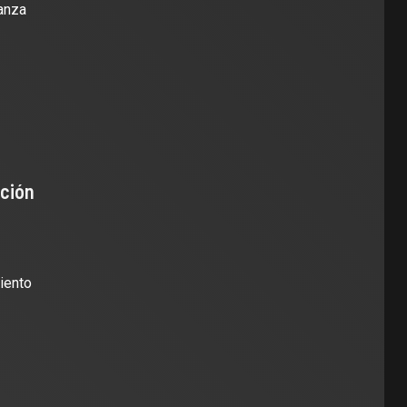
ranza
ición
iento