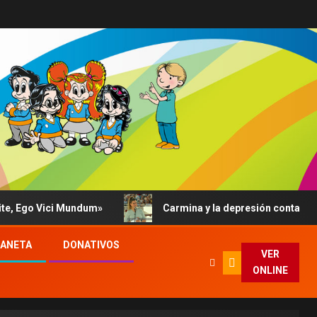
 Mundum»
Carmina y la depresión contada al Papa: su abr
LANETA
DONATIVOS
VER
ONLINE