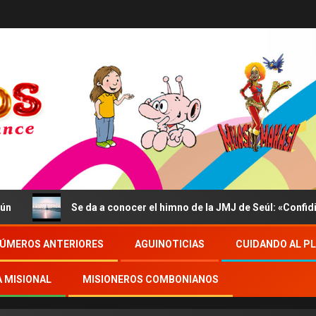
Se da a conocer el himno de la JMJ de Seúl: «Confidite, Ego 
ÚMEROS ANTERIORES
AGUINOTICIAS
CUIDANDO AL P
A MISIONAL
MISIONEROS COMBONIANOS