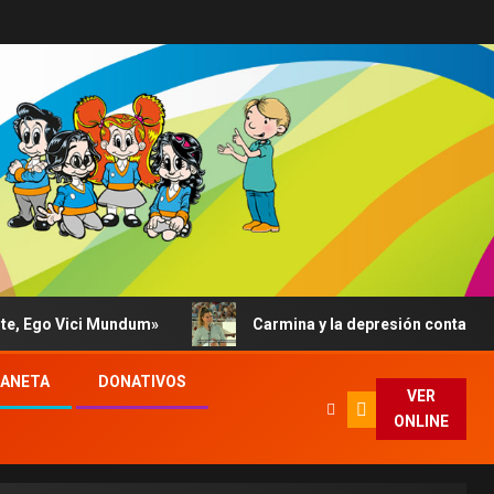
Vici Mundum»
Carmina y la depresión contada al Papa: s
LANETA
DONATIVOS
VER
ONLINE