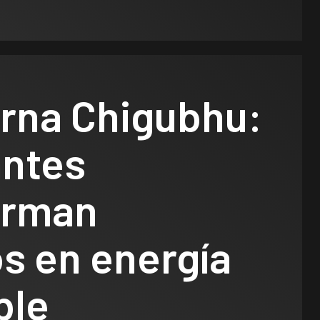
erna Chigubhu:
antes
orman
s en energía
ble