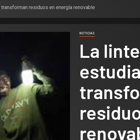
s transforman residuos en energía renovable
NOTICIAS
La lint
estudi
transf
residuo
renova