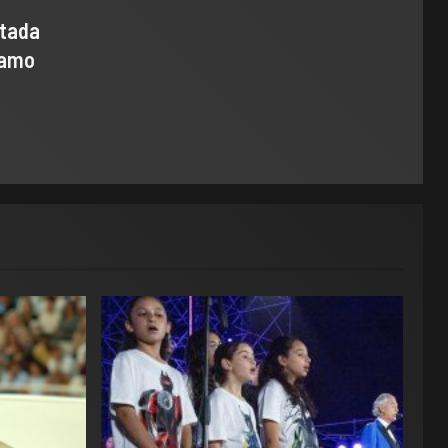
ntada
samo