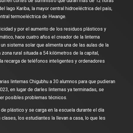
sufren cortes de suministro que duran más de 12 horas
el lago Kariba, la mayor central hidroeléctrica del país,
ntral termoeléctrica de Hwange.
ricidad y por el aumento de los residuos plásticos y
ático, hace cuatro años el creador de la linterna
un sistema solar que alimenta una de las aulas de la
ona rural situada a 54 kilómetros de la capital,
la recarga de teléfonos inteligentes y ordenadores
rias linternas Chigubhu a 30 alumnos para que pudieran
023, en lugar de darles linternas ya terminadas, se
ver posibles problemas técnicos.
s de plástico y se carga en la escuela durante el día
s clases, los estudiantes la llevan a casa, lo que les