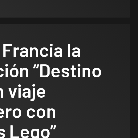
 Francia la
ión “Destino
n viaje
ero con
os Lego”