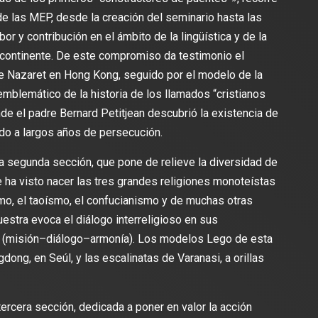
 de las MEP, desde la creación del seminario hasta las
r y contribución en el ámbito de la lingüística y de la
el continente. De este compromiso da testimonio el
 Nazaret en Hong Kong, seguido por el modelo de la
mblemático de la historia de los llamados “cristianos
de el padre Bernard Petitjean descubrió la existencia de
do a largos años de persecución.
 la segunda sección, que pone de relieve la diversidad de
e ha visto nacer las tres grandes religiones monoteístas
mo, el taoísmo, el confucianismo y de muchas otras
uestra evoca el diálogo interreligioso en sus
o (misión–diálogo–armonía). Los modelos Lego de esta
ong, en Seúl, y las escalinatas de Varanasi, a orillas
ercera sección, dedicada a poner en valor la acción