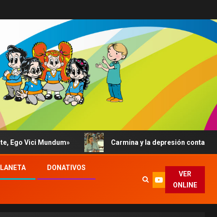
 Vici Mundum»
Carmina y la depresión contada al Papa: s
PLANETA
DONATIVOS
VER
ONLINE