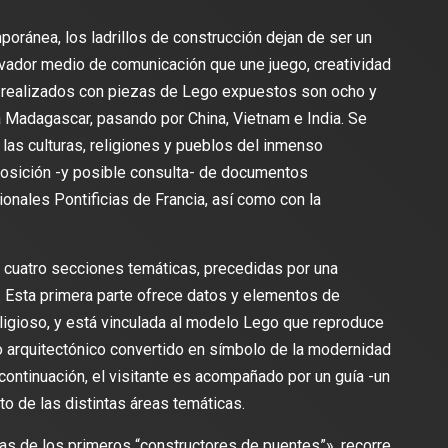
oránea, los ladrillos de construcción dejan de ser un
ovador medio de comunicación que une juego, creatividad
realizados con piezas de Lego expuestos son ocho y
a Madagascar, pasando por China, Vietnam e India. Se
 las culturas, religiones y pueblos del inmenso
xposición -y posible consulta- de documentos
onales Pontificias de Francia, así como con la
en cuatro secciones temáticas, precedidas por una
». Esta primera parte ofrece datos y elementos de
religioso, y está vinculada al modelo Lego que reproduce
o arquitectónico convertido en símbolo de la modernidad
continuación, el visitante es acompañado por un guía -un
o de las distintas áreas temáticas.
llas de los primeros “constructores de puentes”», recorre