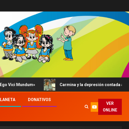
Mundum»
Carmina y la depresión contada al Papa: su abr
PLANETA
DONATIVOS
VER
ONLINE