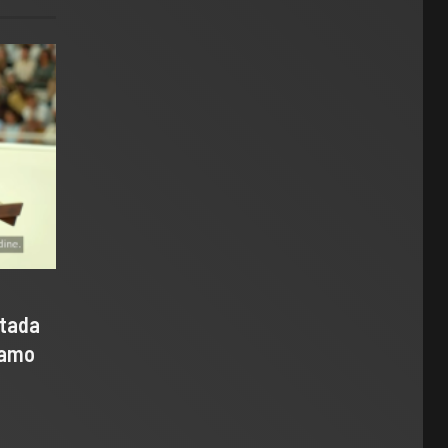
ntada
samo