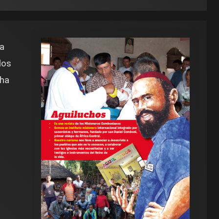
ha
dos
 ha