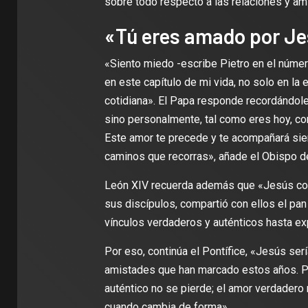
sobre todo respecto a las relaciones y am
«Tú eres amado por J
«Siento miedo -escribe Pietro en el núme
en este capítulo de mi vida, no solo en la 
cotidiana». El Papa responde recordándol
sino personalmente, tal como eres hoy, co
Este amor te precede y te acompañará sie
caminos que recorras», añade el Obispo 
León XIV recuerda además que «Jesús cono
sus discípulos, compartió con ellos el pan
vínculos verdaderos y auténticos hasta expe
Por eso, continúa el Pontífice, «Jesús ser
amistades que han marcado estos años. Par
auténtico no se pierde; el amor verdadero
cuando cambia de forma».