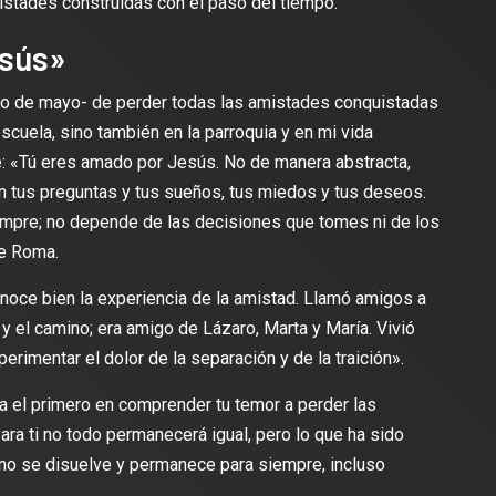
istades construidas con el paso del tiempo.
esús»
ro de mayo- de perder todas las amistades conquistadas
escuela, sino también en la parroquia y en mi vida
e: «Tú eres amado por Jesús. No de manera abstracta,
n tus preguntas y tus sueños, tus miedos y tus deseos.
mpre; no depende de las decisiones que tomes ni de los
de Roma.
ce bien la experiencia de la amistad. Llamó amigos a
 y el camino; era amigo de Lázaro, Marta y María. Vivió
rimentar el dolor de la separación y de la traición».
ía el primero en comprender tu temor a perder las
a ti no todo permanecerá igual, pero lo que ha sido
 no se disuelve y permanece para siempre, incluso