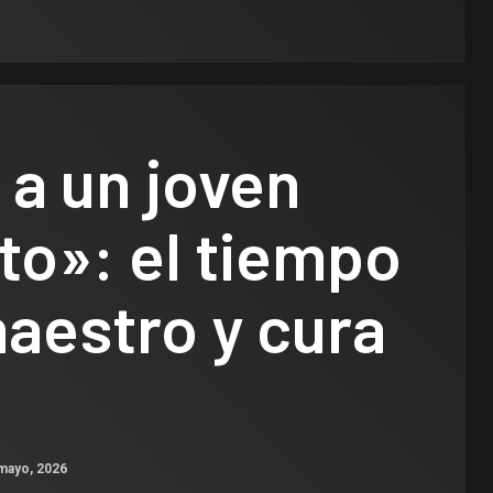
 a un joven
to»: el tiempo
aestro y cura
mayo, 2026