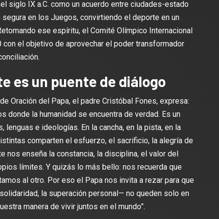
el siglo IX a.C. como un acuerdo entre ciudades-estado
ón segura en los Juegos, convirtiendo el deporte en un
Retomando ese espíritu, el Comité Olímpico Internacional
0 con el objetivo de aprovechar el poder transformador
onciliación.
te es un puente de diálogo
l de Oración del Papa, el padre Cristóbal Fones, expresa:
os donde la humanidad se encuentra de verdad. Es un
 lenguas e ideologías. En la cancha, en la pista, en la
stintas comparten el esfuerzo, el sacrificio, la alegría de
rte nos enseña la constancia, la disciplina, el valor del
opios límites. Y quizás lo más bello: nos recuerda que
mos al otro. Por eso el Papa nos invita a rezar para que
solidaridad, la superación personal— no queden solo en
uestra manera de vivir juntos en el mundo”.