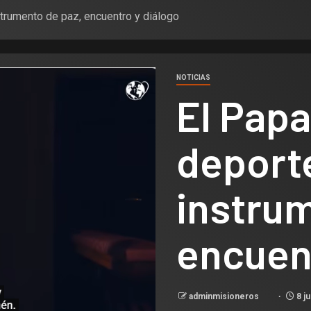
strumento de paz, encuentro y diálogo
NOTICIAS
El Papa
deport
instrum
encuent
adminmisioneros
8 ju