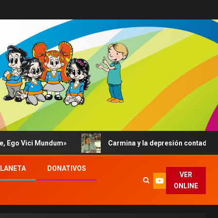
ici Mundum»
Carmina y la depresión contada al Papa: su 
PLANETA
DONATIVOS
VER
ONLINE