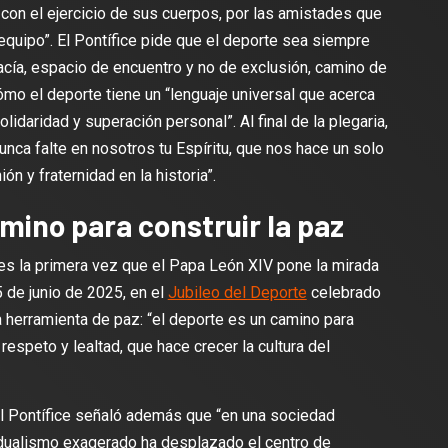
s con el ejercicio de sus cuerpos, por las amistades que
 equipo”. El Pontífice pide que el deporte sea siempre
vacía, espacio de encuentro y no de exclusión, camino de
ómo el deporte tiene un “lenguaje universal que acerca
lidaridad y superación personal”. Al final de la plegaria,
unca falte en nosotros tu Espíritu, que nos hace un solo
ón y fraternidad en la historia”.
mino para construir la paz
es la primera vez que el Papa León XIV pone la mirada
5 de junio de 2025, en el
Jubileo del Deporte
celebrado
herramienta de paz: “el deporte es un camino para
respeto y lealtad, que hace crecer la cultura del
el Pontífice señaló además que “en una sociedad
vidualismo exagerado ha desplazado el centro de