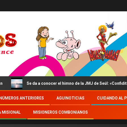
Se da a conocer el himno de la JMJ de Seúl: «Confidite, Ego V
NÚMEROS ANTERIORES
AGUINOTICIAS
CUIDANDO AL 
A MISIONAL
MISIONEROS COMBONIANOS