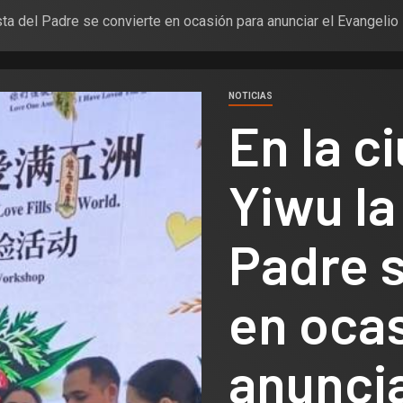
sta del Padre se convierte en ocasión para anunciar el Evangelio
NOTICIAS
En la c
Yiwu la
Padre s
en oca
anuncia