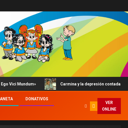
ci Mundum»
Carmina y la depresión contada al Papa: su 
LANETA
DONATIVOS
VER
ONLINE