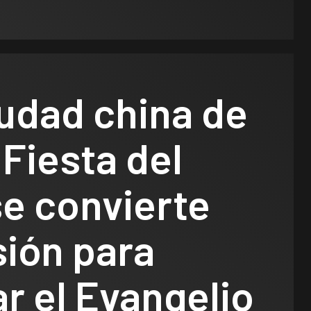
iudad china de
 Fiesta del
e convierte
sión para
r el Evangelio