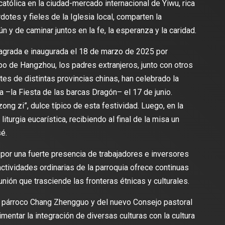
católica en la ciudad-mercado internacional de Yiwu, rica
otes y fieles de la Iglesia local, comparten la
 y de caminar juntos en la fe, la esperanza y la caridad.
sagrada e inaugurada el 18 de marzo de 2025 por
 de Hangzhou, los padres extranjeros, junto con otros
es de distintas provincias chinas, han celebrado la
ia –la Fiesta de las barcas Dragón– el 17 de junio.
ng zi”, dulce típico de esta festividad. Luego, en la
liturgia eucarística, recibiendo al final de la misa un
é.
 por una fuerte presencia de trabajadores e inversores
actividades ordinarias de la parroquia ofrece continuas
ión que trasciende las fronteras étnicas y culturales.
 del párroco Chang Zhengguo y del nuevo Consejo pastoral
imentar la integración de diversas culturas con la cultura