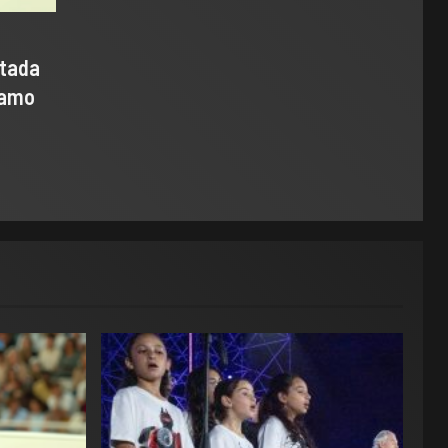
ntada
samo