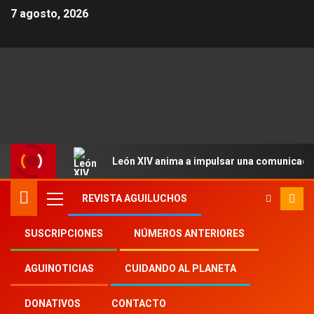
7 agosto, 2026
León XIV anima a impulsar una comunicació
REVISTA AGUILUCHOS
SUSCRIPCIONES
NÚMEROS ANTERIORES
Inicio
Aguinoticias
beata
AGUINOTICIAS
CUIDANDO AL PLANETA
DONATIVOS
CONTACTO