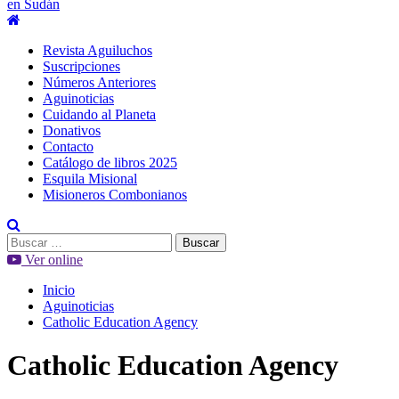
en Sudán
Menú
principal
Revista Aguiluchos
Suscripciones
Números Anteriores
Aguinoticias
Cuidando al Planeta
Donativos
Contacto
Catálogo de libros 2025
Esquila Misional
Misioneros Combonianos
Buscar:
Ver online
Inicio
Aguinoticias
Catholic Education Agency
Catholic Education Agency