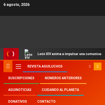
6 agosto, 2026
León XIV anima a impulsar una comunicació
REVISTA AGUILUCHOS
SUSCRIPCIONES
NÚMEROS ANTERIORES
Inicio
Aguinoticias
cumpleaños del Papa
AGUINOTICIAS
CUIDANDO AL PLANETA
DONATIVOS
CONTACTO