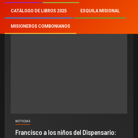
cumpleaños del Papa
CATÁLOGO DE LIBROS 2025
ESQUILA MISIONAL
MISIONEROS COMBONIANOS
NOTICIAS
Francisco a los niños del Dispensario: