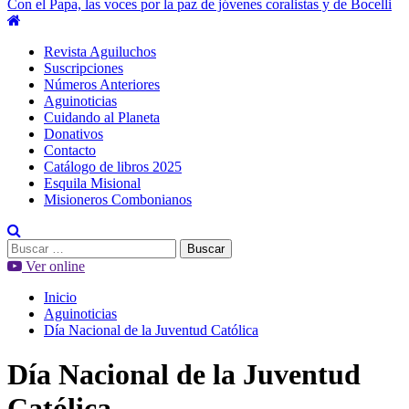
Con el Papa, las voces por la paz de jóvenes coralistas y de Bocelli
Menú
principal
Revista Aguiluchos
Suscripciones
Números Anteriores
Aguinoticias
Cuidando al Planeta
Donativos
Contacto
Catálogo de libros 2025
Esquila Misional
Misioneros Combonianos
Buscar:
Ver online
Inicio
Aguinoticias
Día Nacional de la Juventud Católica
Día Nacional de la Juventud
Católica