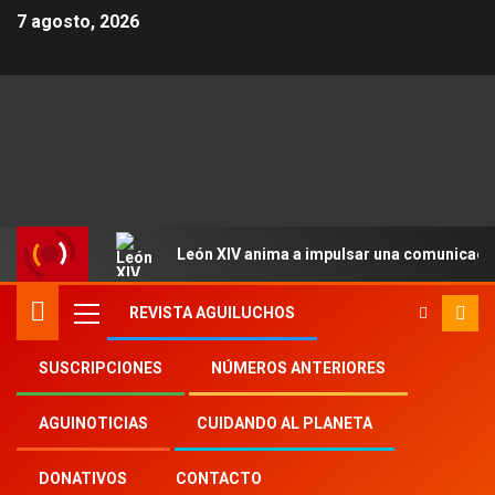
7 agosto, 2026
León XIV anima a impulsar una comunicació
REVISTA AGUILUCHOS
SUSCRIPCIONES
NÚMEROS ANTERIORES
Inicio
Aguinoticias
AGUINOTICIAS
CUIDANDO AL PLANETA
Indian Catholic Youth Movement
DONATIVOS
CONTACTO