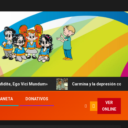
e, Ego Vici Mundum»
Carmina y la depresión contada al P
LANETA
DONATIVOS
VER
ONLINE