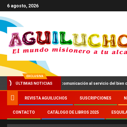
6 agosto, 2026
EXCLUSIVA
 XIV anima a impulsar una comunicación al servicio del bien común
ÚLTIMAS NOTICIAS
REVISTA AGUILUCHOS
SUSCRIPCIONES
N
CONTACTO
CATÁLOGO DE LIBROS 2025
ESQUIL