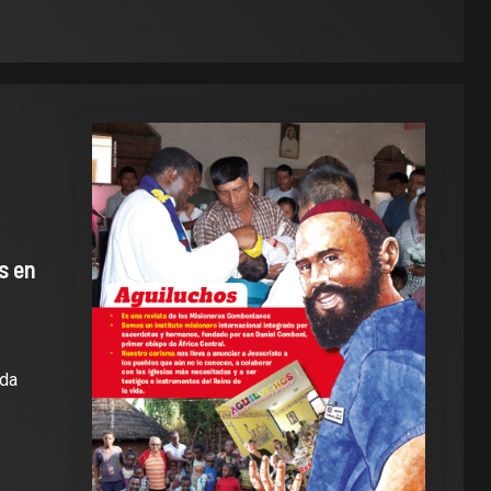
s en
ada