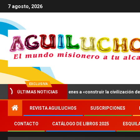
7 agosto, 2026
EXCLUSIVA
ÚLTIMAS NOTICIAS
ís, León XIV invita a los jóvenes a «construir la civilización del amo
REVISTA AGUILUCHOS
SUSCRIPCIONES
CONTACTO
CATÁLOGO DE LIBROS 2025
ESQUIL