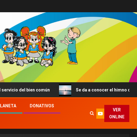
cio del bien común
Se da a conocer el himno de la JMJ 
PLANETA
DONATIVOS
VER
ONLINE