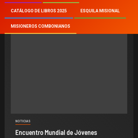
jóvenes combonianos
CATÁLOGO DE LIBROS 2025
ESQUILA MISIONAL
MISIONEROS COMBONIANOS
NOTICIAS
Encuentro Mundial de Jóvenes