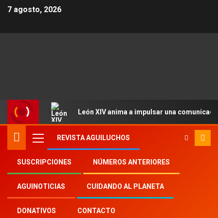
7 agosto, 2026
León XIV anima a impulsar una comunicació
REVISTA AGUILUCHOS
SUSCRIPCIONES
NÚMEROS ANTERIORES
Inicio
Aguinoticias
jóvenes combonianos
AGUINOTICIAS
CUIDANDO AL PLANETA
DONATIVOS
CONTACTO