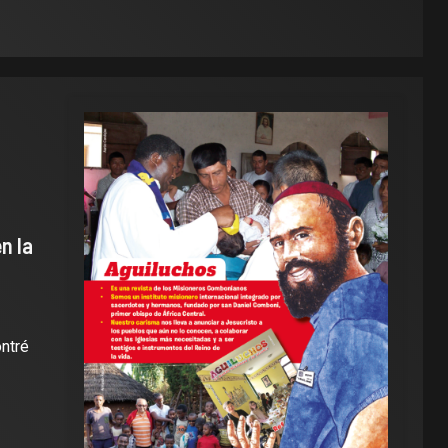
n la
ontré