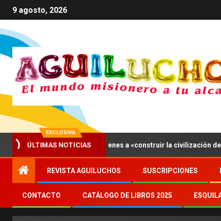
9 agosto, 2026
EXCLUSIVA
ÚLTIMAS NOTICIAS
ís, León XIV invita a los jóvenes a «construir la civilización del amo
REVISTA AGUILUCHOS
SUSCRIPCIONES
CONTACTO
CATÁLOGO DE LIBROS 2025
ESQUIL