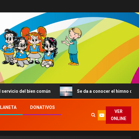
cio del bien común
Se da a conocer el himno de la JMJ 
PLANETA
DONATIVOS
VER
ONLINE