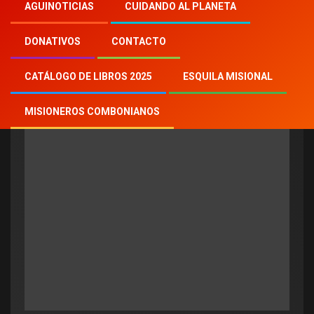
Inicio
Aguinoticias
reciclaje
AGUINOTICIAS
CUIDANDO AL PLANETA
DONATIVOS
CONTACTO
reciclaje
CATÁLOGO DE LIBROS 2025
ESQUILA MISIONAL
MISIONEROS COMBONIANOS