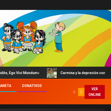
, Ego Vici Mundum»
Carmina y la depresión contada al P
LANETA
DONATIVOS
VER
ONLINE