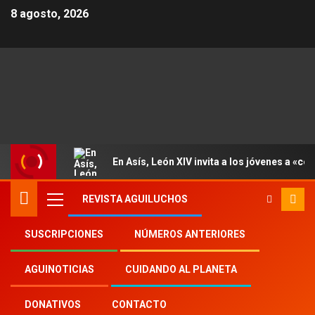
8 agosto, 2026
En Asís, León XIV invita a los jóvenes a «con
REVISTA AGUILUCHOS
SUSCRIPCIONES
NÚMEROS ANTERIORES
Inicio
Aguinoticias
salud mental
AGUINOTICIAS
CUIDANDO AL PLANETA
DONATIVOS
CONTACTO