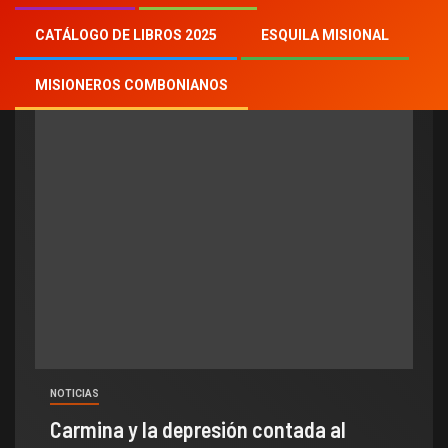
salud mental
CATÁLOGO DE LIBROS 2025
ESQUILA MISIONAL
MISIONEROS COMBONIANOS
NOTICIAS
Carmina y la depresión contada al