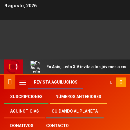
9 agosto, 2026
En Asís, León XIV invita a los jóvenes a «con
REVISTA AGUILUCHOS
SUSCRIPCIONES
NÚMEROS ANTERIORES
Inicio
Aguinoticias
AGUINOTICIAS
CUIDANDO AL PLANETA
Sínodo sobre la Sinodalidad
DONATIVOS
CONTACTO