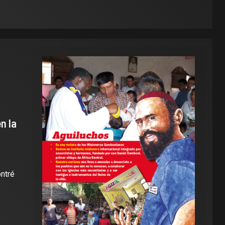
n la
ontré