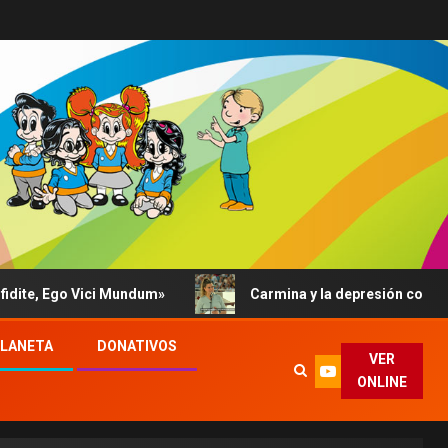
, Ego Vici Mundum»
Carmina y la depresión contada al P
PLANETA
DONATIVOS
VER
ONLINE