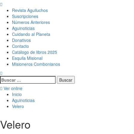
Menú
principal
Revista Aguiluchos
Suscripciones
Números Anteriores
Aguinoticias
Cuidando al Planeta
Donativos
Contacto
Catálogo de libros 2025
Esquila Misional
Misioneros Combonianos
Buscar:
Ver online
Inicio
Aguinoticias
Velero
Velero