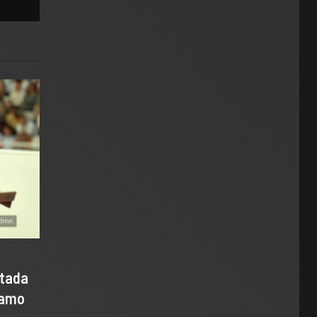
ntada
samo