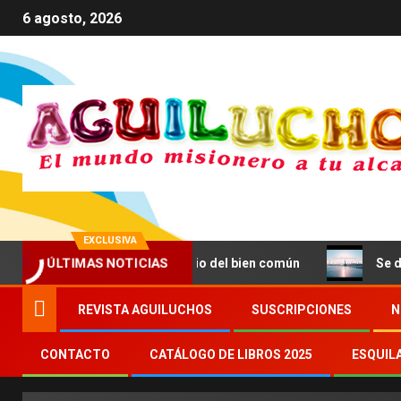
6 agosto, 2026
EXCLUSIVA
ÚLTIMAS NOTICIAS
comunicación al servicio del bien común
Se da a conoce
REVISTA AGUILUCHOS
SUSCRIPCIONES
N
CONTACTO
CATÁLOGO DE LIBROS 2025
ESQUIL