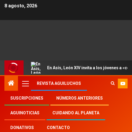
8 agosto, 2026
En Asís, León XIV invita a los jóvenes a «con
REVISTA AGUILUCHOS
SUSCRIPCIONES
NÚMEROS ANTERIORES
Inicio
2021
th
19
AGUINOTICIAS
CUIDANDO AL PLANETA
La fraternidad es la medalla más hermosa:
Papa Francisco
DONATIVOS
CONTACTO