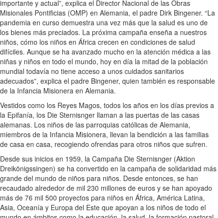
importante y actual”, explica el Director Nacional de las Obras
Misionales Pontificias (OMP) en Alemania, el padre Dirk Bingener. “La
pandemia en curso demuestra una vez más que la salud es uno de
los bienes más preciados. La próxima campaña enseña a nuestros
niños, cómo los niños en África crecen en condiciones de salud
difíciles. Aunque se ha avanzado mucho en la atención médica a las
niñas y niños en todo el mundo, hoy en día la mitad de la población
mundial todavía no tiene acceso a unos cuidados sanitarios
adecuados”, explica el padre Bingener, quien también es responsable
de la Infancia Misionera en Alemania.
Vestidos como los Reyes Magos, todos los años en los días previos a
la Epifanía, los Die Sternisnger llaman a las puertas de las casas
alemanas. Los niños de las parroquias católicas de Alemania,
miembros de la Infancia Misionera, llevan la bendición a las familias
de casa en casa, recogiendo ofrendas para otros niños que sufren.
Desde sus inicios en 1959, la Campaña Die Sternisnger (Aktion
Dreikönigssingen) se ha convertido en la campaña de solidaridad más
grande del mundo de niños para niños. Desde entonces, se han
recaudado alrededor de mil 230 millones de euros y se han apoyado
más de 76 mil 500 proyectos para niños en África, América Latina,
Asia, Oceanía y Europa del Este que apoyan a los niños de todo el
mundo en ámbitos como la educación, la salud, la formación pastoral,