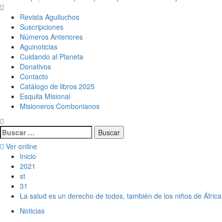
Menú
principal
Revista Aguiluchos
Suscripciones
Números Anteriores
Aguinoticias
Cuidando al Planeta
Donativos
Contacto
Catálogo de libros 2025
Esquila Misional
Misioneros Combonianos
Buscar:
Ver online
Inicio
2021
st
31
La salud es un derecho de todos, también de los niños de África
Noticias