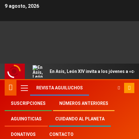
9 agosto, 2026
En Asís, León XIV invita a los jóvenes a «con
REVISTA AGUILUCHOS
SUSCRIPCIONES
NÚMEROS ANTERIORES
Inicio
2022
nd
2
AGUINOTICIAS
CUIDANDO AL PLANETA
Una misionera desde Polonia y la frontera con
Ucrania
DONATIVOS
CONTACTO