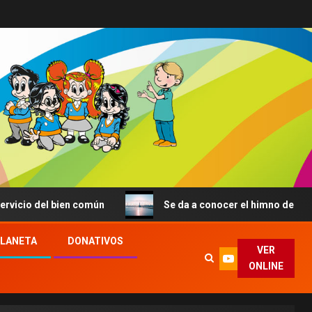
l bien común
Se da a conocer el himno de la JMJ de Seú
PLANETA
DONATIVOS
VER
ONLINE