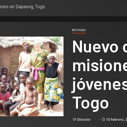
venes en Dapaong, Togo
NOTICIAS
Nuevo 
mision
jóvene
Togo
Director
10 febrero, 