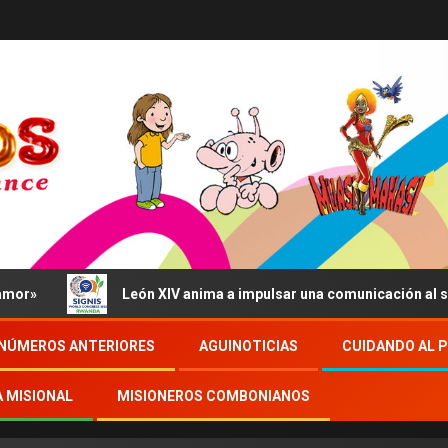
León XIV anima a impulsar una comunicación al servicio de
NÚMEROS ANTERIORES
AGUINOTICIAS
CUIDANDO AL 
A MISIONAL
MISIONEROS COMBONIANOS