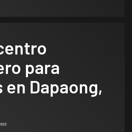
centro
ero para
s en Dapaong,
2023