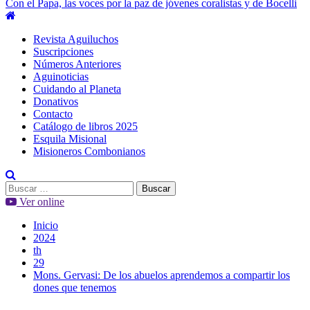
Con el Papa, las voces por la paz de jóvenes coralistas y de Bocelli
Menú
principal
Revista Aguiluchos
Suscripciones
Números Anteriores
Aguinoticias
Cuidando al Planeta
Donativos
Contacto
Catálogo de libros 2025
Esquila Misional
Misioneros Combonianos
Buscar:
Ver online
Inicio
2024
th
29
Mons. Gervasi: De los abuelos aprendemos a compartir los
dones que tenemos