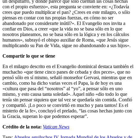
un despilfarro, y donde parece que sólo cuentan las cosas hechas
con el propio esfuerzo», esta pregunta se convierte en: «¿Todavía
crees que puedo multiplicar el pan? ¿Crees en este milagro, o sólo
piensas en contar con tus propias fuerzas, en cómo no ser
abandonado por considerarte inútil?». El Evangelio nos invita a
confiar en Dios, a creer «que la vida no se basa sólo en lo que
nosotros planeamos, no se basa sólo en la lógica y en los cálculos
humanos», subrayó el obispo auxiliar de Roma, «que Jesús sigue
multiplicando su Pan de Vida, sigue no abandonando a sus hijos».
Compartir lo que se tiene
En el milagro descrito en el Evangelio dominical destaca también el
muchacho «que tiene cinco panes de cebada y dos peces», que no
pensó sólo en sí mismo, señaló monseñor Gervasi, mientras que en
cambio, como ha dicho varias veces el Papa, la de hoy es una
«cultura que pasa del “nosotros” al “yo”, a pensar sólo en uno
mismo, y esto causa tanta soledad». Aquel niño «dio todo lo que
tenía sin pensar siquiera que tal vez se quedaría sin comida. Confió
y compartió. ¡Lo poco se convirtió en mucho y para tantos! Es el
misterio de la fe», concluyó el prelado, “las cosas hechas junto con
la Gracia, superan lo que podemos esperar”.
Crédito de la nota:
Vatican News
Tags:
Abuelos
aguiluchos
IV Jornada Mundial de los Abuelos y de