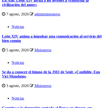
En Asís, León XIV invita a los jóvenes a «construir la
civilización del amor»
7 agosto, 2026
adminmisioneros
Noticias
León XIV anima a impulsar una comunicación al servicio del
bien común
5 agosto, 2026
Misioneros
Noticias
Se da a conocer el himno de la JMJ de Seúl: «Confidite, Ego
Vici Mundum»
3 agosto, 2026
Misioneros
Noticias
Carmina y la depresión contada al Papa: su abrazo, un