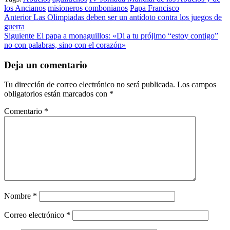
los Ancianos
misioneros combonianos
Papa Francisco
Post
Anterior
Las Olimpiadas deben ser un antídoto contra los juegos de
guerra
navigation
Siguiente
El papa a monaguillos: «Di a tu prójimo “estoy contigo”
no con palabras, sino con el corazón»
Deja un comentario
Tu dirección de correo electrónico no será publicada.
Los campos
obligatorios están marcados con
*
Comentario
*
Nombre
*
Correo electrónico
*