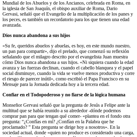
Mundial de los Abuelos y de los Ancianos, celebrada en Roma, en
la iglesia de San Joaquín, el obispo auxiliar de Roma, Dario
Gervasi, señaló que el Evangelio de la multiplicación de los panes y
los peces, es también un recordatorio para los que tienen una edad
avanzada.
Dios nunca abandona a sus hijos
«Su fe, queridos abuelos y abuelas, es hoy, en este mundo nuestro,
un pan para compartir», dijo el prelado, que comenzó su reflexión
señalando que el milagro descrito por el evangelista Juan muestra
cómo Dios nunca abandona a sus hijos. «Ni siquiera cuando la edad
avanza y las fuerzas declinan, cuando el cabello blanquea y el papel
social disminuye, cuando la vida se vuelve menos productiva y corre
el riesgo de parecer inútil», como escribió el Papa Francisco en su
Mensaje para la Jornada dedicada hoy a la tercera edad.
Confiar en el Todopoderoso y no fiarse de la lógica humana
Monseñor Gervasi señaló que la pregunta de Jesús a Felipe ante la
multitud que se había reunido a su alrededor -dónde podemos
comprar pan para que tengan qué comer- «plantea en el fondo otra
pregunta: “¿Confías en mí? ¿Confían en la Palabra que he
proclamado? ” Esta pregunta se dirige hoy a nosotros». En la
sociedad actual, donde «quien no produce es considerado una carga,