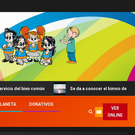
l bien común
Se da a conocer el himno de la JMJ de Seú
PLANETA
DONATIVOS
VER
ONLINE