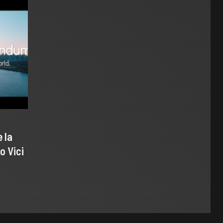
 la
o Vici