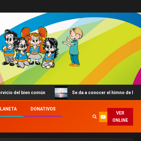
 bien común
Se da a conocer el himno de la JMJ de Seúl
PLANETA
DONATIVOS
VER
ONLINE