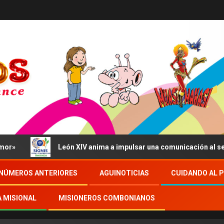
León XIV anima a impulsar una comunicación al servicio del
NÚMEROS ANTERIORES
AGUINOTICIAS
CUIDANDO AL 
A MISIONAL
MISIONEROS COMBONIANOS