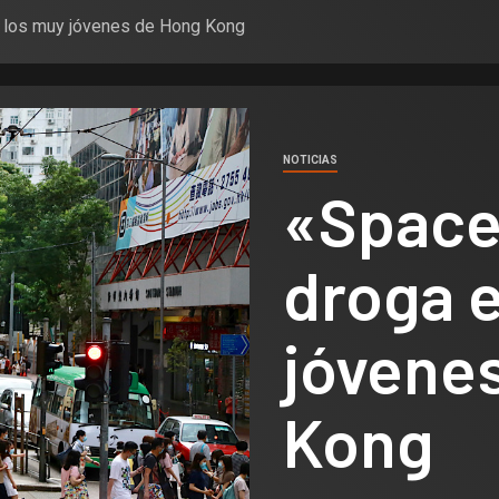
re los muy jóvenes de Hong Kong
NOTICIAS
«Space 
droga e
jóvene
Kong