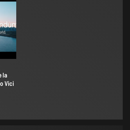
 la
o Vici