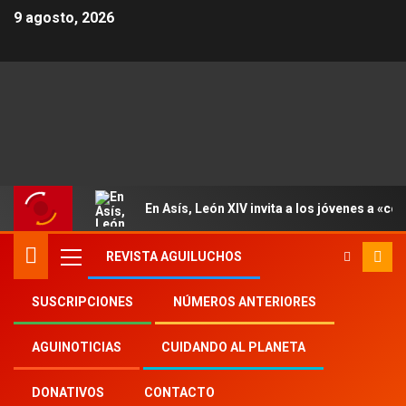
9 agosto, 2026
En Asís, León XIV invita a los jóvenes a «con
REVISTA AGUILUCHOS
SUSCRIPCIONES
NÚMEROS ANTERIORES
Inicio
2025
th
25
AGUINOTICIAS
CUIDANDO AL PLANETA
El Papa Francisco y los jóvenes: un legado que
moviliza
DONATIVOS
CONTACTO