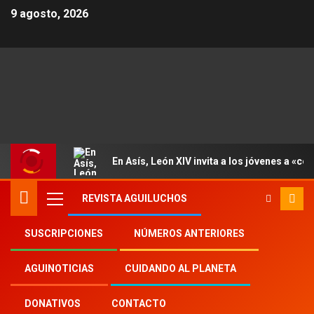
9 agosto, 2026
En Asís, León XIV invita a los jóvenes a «con
REVISTA AGUILUCHOS
SUSCRIPCIONES
NÚMEROS ANTERIORES
Inicio
2025
th
14
AGUINOTICIAS
CUIDANDO AL PLANETA
Paz y diálogo en el Mediterráneo, los jóvenes
del «Bel Espoir» en Estambul
DONATIVOS
CONTACTO