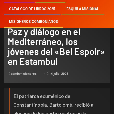
CATÁLOGO DE LIBROS 2025
ESQUILA MISIONAL
NOTICIAS
MISIONEROS COMBONIANOS
Paz y diálogo en el
Mediterráneo, los
jóvenes del «Bel Espoir»
en Estambul
adminmisioneros
14 julio, 2025
El patriarca ecuménico de
Constantinopla, Bartolomé, recibió a
algunos de los participantes en la