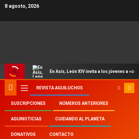
8 agosto, 2026
En Asís, León XIV invita a los jóvenes a «con
REVISTA AGUILUCHOS
SUSCRIPCIONES
NÚMEROS ANTERIORES
Inicio
2025
th
24
AGUINOTICIAS
CUIDANDO AL PLANETA
«La esperanza es el ancla del alma»: los
jóvenes celebran la belleza de la vida y de la
DONATIVOS
CONTACTO