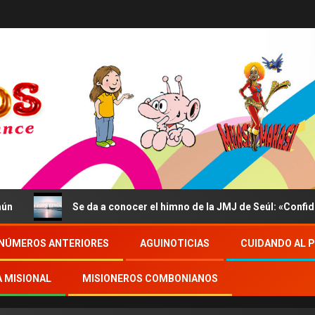
Se da a conocer el himno de la JMJ de Seúl: «Confidite, Ego V
NÚMEROS ANTERIORES
AGUINOTICIAS
CUIDANDO AL 
A MISIONAL
MISIONEROS COMBONIANOS