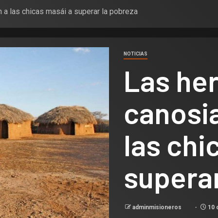
a las chicas masái a superar la pobreza
NOTICIAS
Las he
canosi
las chi
superar
adminmisioneros
10 