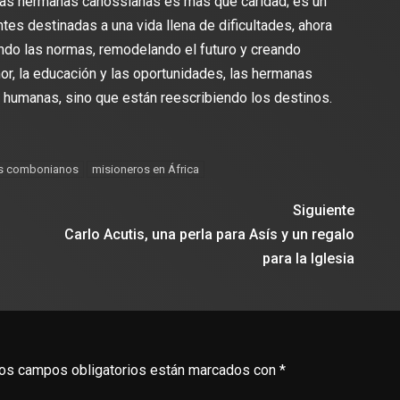
las hermanas canossianas es más que caridad; es un
tes destinadas a una vida llena de dificultades, ahora
do las normas, remodelando el futuro y creando
or, la educación y las oportunidades, las hermanas
 humanas, sino que están reescribiendo los destinos.
s combonianos
misioneros en África
Siguiente
Carlo Acutis, una perla para Asís y un regalo
para la Iglesia
os campos obligatorios están marcados con
*