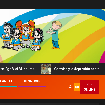
ici Mundum»
Carmina y la depresión contada al Papa: su
PLANETA
DONATIVOS
VER
ONLINE