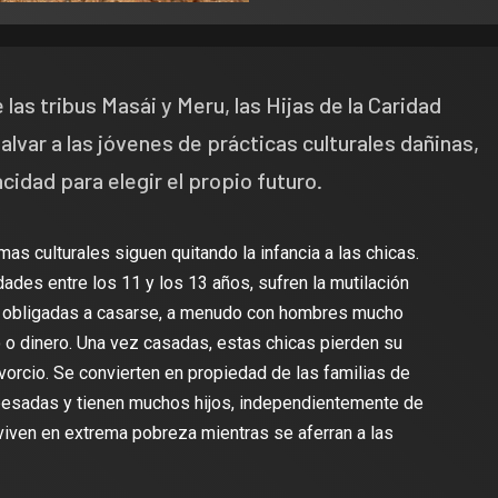
las tribus Masái y Meru, las Hijas de la Caridad
alvar a las jóvenes de prácticas culturales dañinas,
cidad para elegir el propio futuro.
as culturales siguen quitando la infancia a las chicas.
dades entre los 11 y los 13 años, sufren la mutilación
n obligadas a casarse, a menudo con hombres mucho
o dinero. Una vez casadas, estas chicas pierden su
divorcio. Se convierten en propiedad de las familias de
esadas y tienen muchos hijos, independientemente de
iven en extrema pobreza mientras se aferran a las