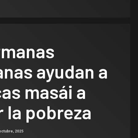
rmanas
anas ayudan a
cas masái a
 la pobreza
octubre, 2025