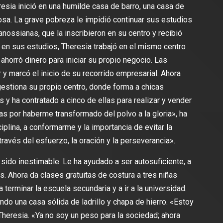
resia inició en una humilde casa de barro, una casa de
sa. La grave pobreza le impidió continuar sus estudios
ossianas, que la inscribieron en su centro y recibió
 en sus estudios, Theresia trabajó en el mismo centro
ahorró dinero para iniciar su propio negocio. Las
y marcó el inicio de su recorrido empresarial. Ahora
stiona su propio centro, donde forma a chicas
 ha contratado a cinco de ellas para realizar y vender
s por haberme transformado del polvo a la gloria», ha
plina, a conformarme y la importancia de evitar la
través del esfuerzo, la oración y la perseverancia».
 sido inestimable. Le ha ayudado a ser autosuficiente, a
os. Ahora da clases gratuitas de costura a tres niñas
erminar la escuela secundaria y a ir a la universidad.
ndo una casa sólida de ladrillo y chapa de hierro. «Estoy
Theresia. «Ya no soy un peso para la sociedad; ahora