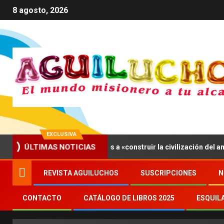
8 agosto, 2026
EXCLUSIVA
 León XIV invita a los jóvenes a «construir la civilización del amor»
ÚLTIMAS NOTICIAS
REVISTA AGUILUCHOS
SUSCRIPCIONES
N
CONTACTO
CATÁLOGO DE LIBROS 2025
ESQUIL