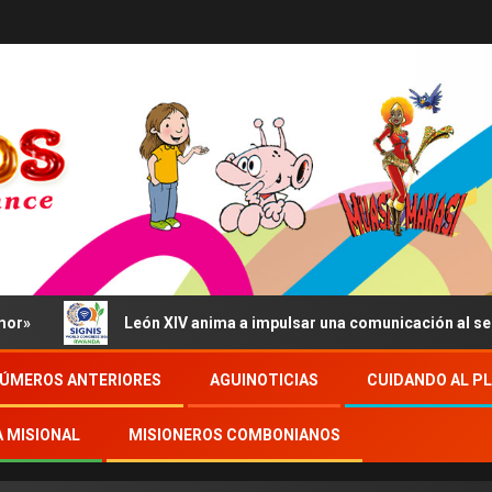
León XIV anima a impulsar una comunicación al servicio
ÚMEROS ANTERIORES
AGUINOTICIAS
CUIDANDO AL P
A MISIONAL
MISIONEROS COMBONIANOS