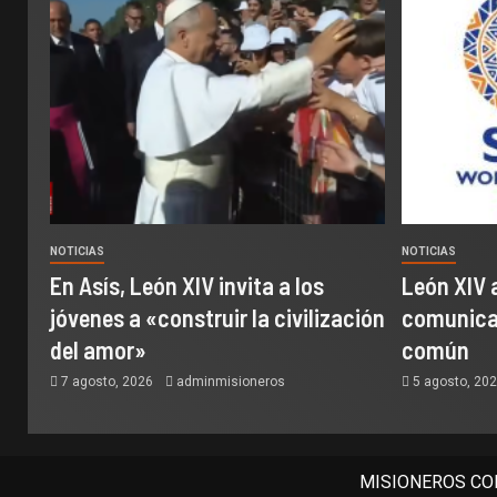
NOTICIAS
NOTICIAS
En Asís, León XIV invita a los
León XIV 
jóvenes a «construir la civilización
comunicac
del amor»
común
7 agosto, 2026
adminmisioneros
5 agosto, 20
MISIONEROS COM