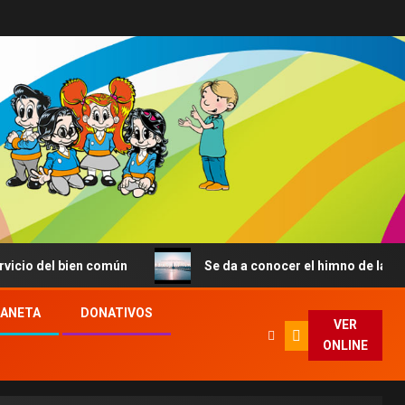
 del bien común
Se da a conocer el himno de la JMJ de 
LANETA
DONATIVOS
VER
ONLINE