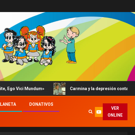
Ego Vici Mundum»
Carmina y la depresión contada al Pap
PLANETA
DONATIVOS
VER
ONLINE