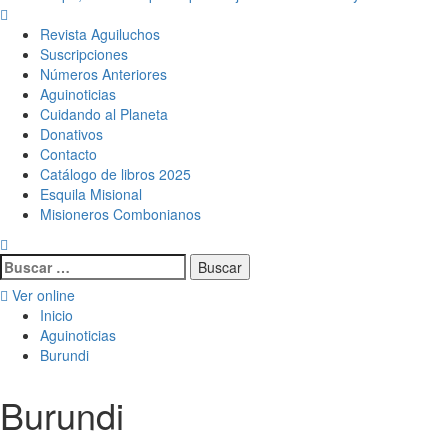
Menú
principal
Revista Aguiluchos
Suscripciones
Números Anteriores
Aguinoticias
Cuidando al Planeta
Donativos
Contacto
Catálogo de libros 2025
Esquila Misional
Misioneros Combonianos
Buscar:
Ver online
Inicio
Aguinoticias
Burundi
Burundi