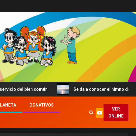
l bien común
Se da a conocer el himno de la JMJ de Seú
PLANETA
DONATIVOS
VER
ONLINE