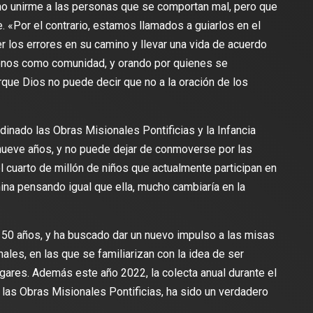
o unirme a las personas que se comportan mal, pero que
. «Por el contrario, estamos llamados a guiarlos en el
los errores en su camino y llevar una vida de acuerdo
donos como comunidad, y orando por quienes se
rque Dios no puede decir que no a la oración de los
inado las Obras Misionales Pontificias y la Infancia
nueve años, y no puede dejar de conmoverse por las
l cuarto de millón de niños que actualmente participan en
ina pensando igual que ella, mucho cambiaría en la
e 50 años, y ha buscado dar un nuevo impulso a las misas
ales, en las que se familiarizan con la idea de ser
ares. Además este año 2022, la colecta anual durante el
las Obras Misionales Pontificias, ha sido un verdadero