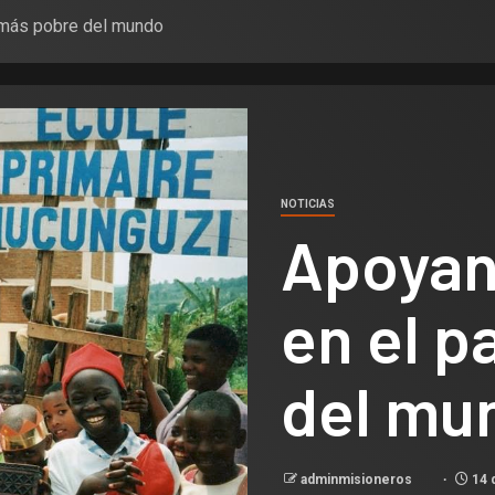
 más pobre del mundo
NOTICIAS
Apoyan
en el p
del mu
adminmisioneros
14 