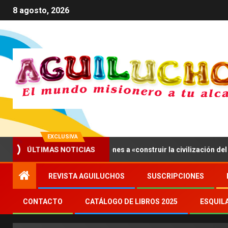
8 agosto, 2026
EXCLUSIVA
ón XIV invita a los jóvenes a «construir la civilización del amor»
ÚLTIMAS NOTICIAS
REVISTA AGUILUCHOS
SUSCRIPCIONES
CONTACTO
CATÁLOGO DE LIBROS 2025
ESQUIL