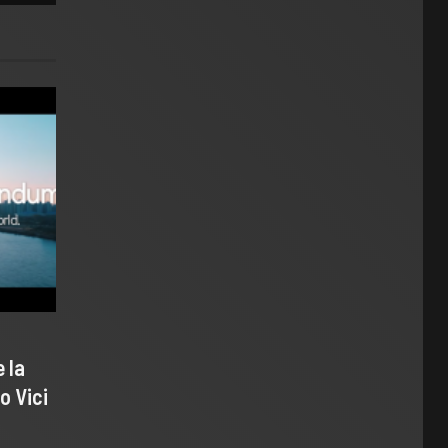
 la
o Vici