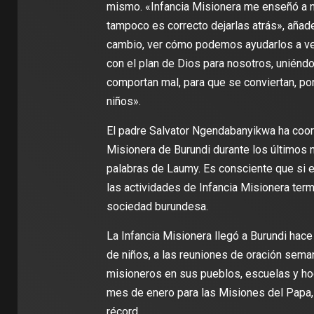
mismo. «Infancia Misionera me enseñó a n
tampoco es correcto dejarlas atrás», añade
cambio, ver cómo podemos ayudarlos a ver 
con el plan de Dios para nosotros, unién
comportan mal, para que se conviertan, po
niños».
El padre Salvator Ngendabanyikwa ha coord
Misionera de Burundi durante los últimos 
palabras de Laumy. Es consciente que si e
las actividades de Infancia Misionera term
sociedad burundesa.
La Infancia Misionera llegó a Burundi hac
de niños, a las reuniones de oración seman
misioneros en sus pueblos, escuelas y hog
mes de enero para las Misiones del Papa, 
récord.