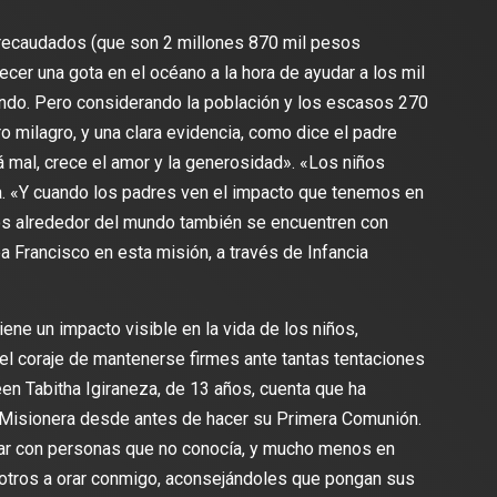
recaudados (que son 2 millones 870 mil pesos
r una gota en el océano a la hora de ayudar a los mil
undo. Pero considerando la población y los escasos 270
o milagro, y una clara evidencia, como dice el padre
 mal, crece el amor y la generosidad». «Los niños
ica. «Y cuando los padres ven el impacto que tenemos en
iños alrededor del mundo también se encuentren con
pa Francisco en esta misión, a través de Infancia
iene un impacto visible en la vida de los niños,
el coraje de mantenerse firmes ante tantas tentaciones
en Tabitha Igiraneza, de 13 años, cuenta que ha
a Misionera desde antes de hacer su Primera Comunión.
lar con personas que no conocía, y mucho menos en
a otros a orar conmigo, aconsejándoles que pongan sus