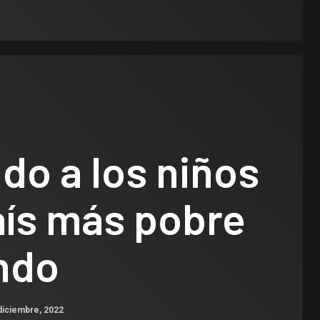
do a los niños
aís más pobre
ndo
diciembre, 2022