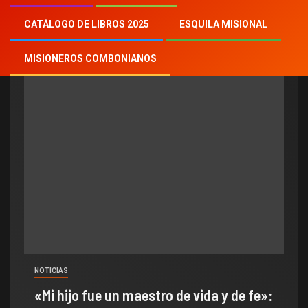
canonización
CATÁLOGO DE LIBROS 2025
ESQUILA MISIONAL
MISIONEROS COMBONIANOS
NOTICIAS
«Mi hijo fue un maestro de vida y de fe»: