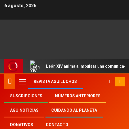
6 agosto, 2026
León XIV anima a impulsar una comunicació
REVISTA AGUILUCHOS
SUSCRIPCIONES
NÚMEROS ANTERIORES
Inicio
Aguinoticias
canonización
AGUINOTICIAS
CUIDANDO AL PLANETA
DONATIVOS
CONTACTO